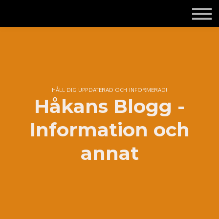
Om mig och Tecknologen
Kontakta mig
Logga in
Registrera dig gratis
HÅLL DIG UPPDATERAD OCH INFORMERAD!
Håkans Blogg -
Information och
annat