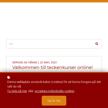
SKRIVEN AV
HÅKAN
| 25 MAY, 2021
Välkommen till teckenkurser online!
Känn dig välkommen till mina kurser! Här kommer jag att berätt
Denna webbplats använde kakor (cookies) för att kunna fungera på det
alit emer om kurserna.
sätt du vill
Ta reda på mer
eller
acceptera individuella cookies
.
Det Är Ok!