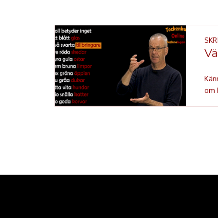
SKR
Vä
Känn
om 