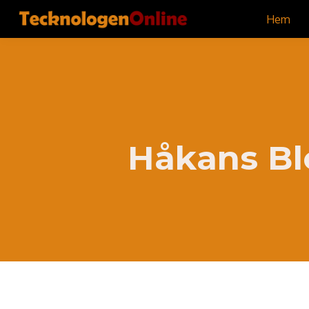
Hem
Håkans Bl