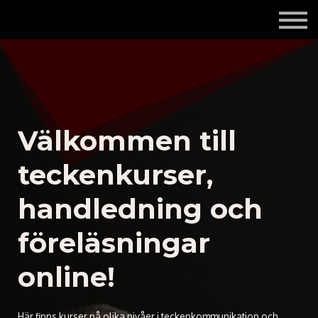
Om mig och Tecknologen
Kontakta mig
Logga in
Registrera dig gratis
Välkommen till
teckenkurser,
handledning och
föreläsningar
online!
Här finns kurser på olika nivåer i teckenkommunikation och