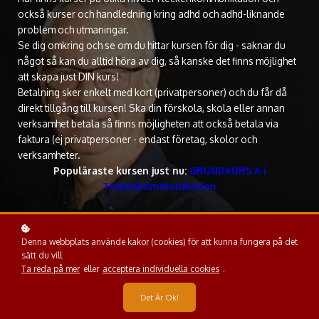
också kurser och handledning kring adhd och adhd-liknande
problem och utmaningar.
Se dig omkring och se om du hittar kursen för dig - saknar du
något så kan du alltid höra av dig, så kanske det finns möjlighet
att skapa just DIN kurs!
Betalning sker enkelt med kort (privatpersoner) och du får då
direkt tillgång till kursen! Ska din förskola, skola eller annan
verksamhet betala så finns möjligheten att också betala via
faktura (ej privatpersoner - endast företag, skolor och
verksamheter.
Populäraste kursen just nu:
GRUNDKURS A i
Teckenkommunikation
Denna webbplats använde kakor (cookies) för att kunna fungera på det
sätt du vill
Ta reda på mer
eller
acceptera individuella cookies
.
Det Är Ok!