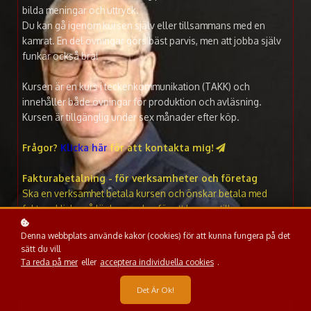
bilda meningar och uttryck.
Du kan gå igenom kursen själv eller tillsammans med en
kamrat. En del övningar görs bäst parvis, men att jobba själv
funkar också bra!
Kursen är en kurs i teckenkommunikation (TAKK) och
innehåller både övningar för produktion och av
läsning.
Kursen är tillgänglig under sex månader efter köp.
Frågor?
Klicka här
för att kontakta mig!
Fakturabetalning - för verksamheter och företag
Ska en verksamhet betala kursen och önskar betala med
faktura klicka på länken nedan för att komma till
beställningsformuläret.
Denna webbplats använde kakor (cookies) för att kunna fungera på det
Kurspriset är per deltagare, varje deltagare behöver en egen
sätt du vill
inloggning.
Ta reda på mer
eller
acceptera individuella cookies
.
Till fakturabetalning
Det Är Ok!