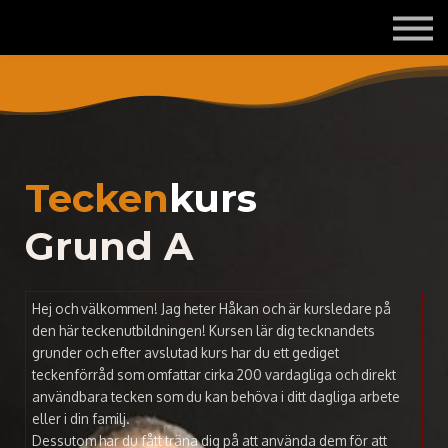
Om mig och Tecknologen
Kontakta mig
Logga in
Registrera dig gratis
Tecken
kurs
Grund A
Hej och välkommen! Jag heter Håkan och är kursledare på
den här teckenutbildningen! Kursen lär dig tecknandets
grunder och efter avslutad kurs har du ett gediget
teckenförråd som omfattar cirka 200 vardagliga och direkt
användbara tecken som du kan behöva i ditt dagliga arbete
eller i din familj.
Dessutom har du fått träna dig på att använda dem för att