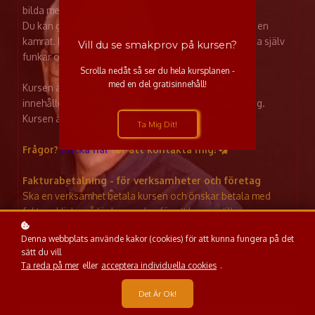
bilda meningar och uttryck.
Du kan gå igenom kursen själv eller tillsammans med en
kamrat. En del övningar görs bäst parvis, men att jobba själv
Vill du se smakprov på kursen?
funkar också bra!
Scrolla nedåt så ser du hela kursplanen -
med en del gratisinnehåll!
Kursen är en kurs i teckenkommunikation (TAKK) och
innehåller både övningar för produktion och av
läsning.
Kursen är tillgänglig under sex månader efter köp.
Ta Mig Dit!
Frågor?
Klicka här
för att kontakta mig!
Fakturabetalning - för verksamheter och företag
Ska en verksamhet betala kursen och önskar betala med
faktura klicka på länken nedan för att komma till
beställningsformuläret.
Denna webbplats använde kakor (cookies) för att kunna fungera på det
Kurspriset är per deltagare, varje deltagare behöver en egen
sätt du vill
inloggning.
Ta reda på mer
eller
acceptera individuella cookies
.
Till fakturabetalning
Det Är Ok!