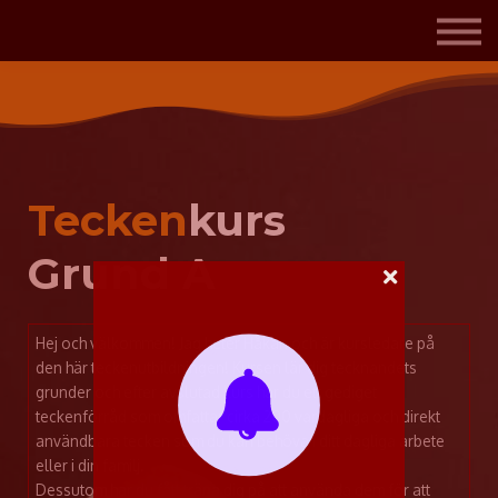
Om mig och Tecknologen
Kontakta mig
Logga in
Registrera dig gratis
Tecken
kurs
Grund A
Hej och välkommen! Jag heter Håkan och är kursledare på
den här teckenutbildningen! Kursen lär dig tecknandets
grunder och efter avslutad kurs har du ett gediget
teckenförråd som omfattar cirka 200 vardagliga och direkt
användbara tecken som du kan behöva i ditt dagliga arbete
eller i din familj.
Dessutom har du fått träna dig på att använda dem för att