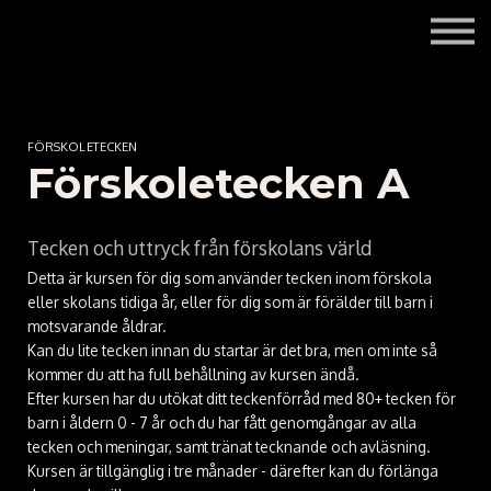
Om mig och Tecknologen
Kontakta mig
Logga in
FÖRSKOLETECKEN
Registrera dig gratis
Förskoletecken A
Tecken och uttryck från förskolans värld
Detta är kursen för dig som använder tecken inom förskola
eller skolans tidiga år, eller för dig som är förälder till barn i
motsvarande åldrar.
Kan du lite tecken innan du startar är det bra, men om inte så
kommer du att ha full behållning av kursen ändå.
Efter kursen har du utökat ditt teckenförråd med 80+ tecken för
barn i åldern 0 - 7 år och du har fått genomgångar av alla
tecken och meningar, samt tränat tecknande och avläsning.
Kursen är tillgänglig i tre månader - därefter kan du förlänga